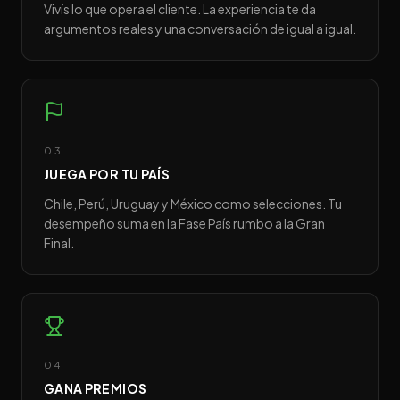
Vivís lo que opera el cliente. La experiencia te da
argumentos reales y una conversación de igual a igual.
03
JUEGA POR TU PAÍS
Chile, Perú, Uruguay y México como selecciones. Tu
desempeño suma en la Fase País rumbo a la Gran
Final.
04
GANA PREMIOS