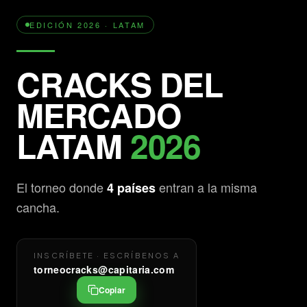
EDICIÓN 2026 · LATAM
CRACKS DEL
MERCADO
LATAM
2026
El torneo donde
entran a la misma
4 países
cancha.
INSCRÍBETE · ESCRÍBENOS A
torneocracks@capitaria.com
Copiar