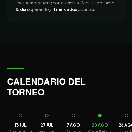
Escala en el ranking con disciplina. Requisito mínimo:
15 días
operando y
4 mercados
distintos.
CALENDARIO DEL
TORNEO
13 JUL
27 JUL
7 AGO
20 AGO
26 AG
Convocatoria
Arranca el
Corte de
Cierre 1ª etapa
Anunci