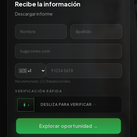
Recibe la información
Descargar informe
País detectado:
🇺🇸
Estados Unidos
VERIFICACIÓN RÁPIDA
DESLIZA PARA VERIFICAR
›
›
›
›
Explorar oportunidad →