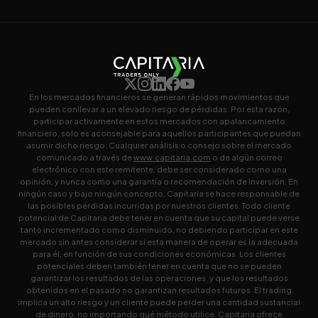
En los mercados financieros se generan rápidos movimientos que
pueden conllevar a un elevado riesgo de pérdidas. Por esta razón,
participar activamente en estos mercados con apalancamiento
financiero, solo es aconsejable para aquellos participantes que puedan
asumir dicho riesgo. Cualquier análisis o consejo sobre el mercado
comunicado a través de
www.capitaria.com
o de algún correo
electrónico con este remitente, debe ser considerado como una
opinión, y nunca como una garantía o recomendación de inversión. En
ningún caso y bajo ningún concepto, Capitaria se hace responsable de
las posibles pérdidas incurridas por nuestros clientes. Todo cliente
potencial de Capitaria debe tener en cuenta que su capital puede verse
tanto incrementado como disminuido, no debiendo participar en este
mercado sin antes considerar si esta manera de operar es la adecuada
para él, en función de sus condiciones económicas. Los clientes
potenciales deben también tener en cuenta que no se pueden
garantizar los resultados de las operaciones, y que los resultados
obtenidos en el pasado no garantizan resultados futuros. El trading
implica un alto riesgo y un cliente puede perder una cantidad sustancial
de dinero, no importando qué método utilice. Capitaria ofrece