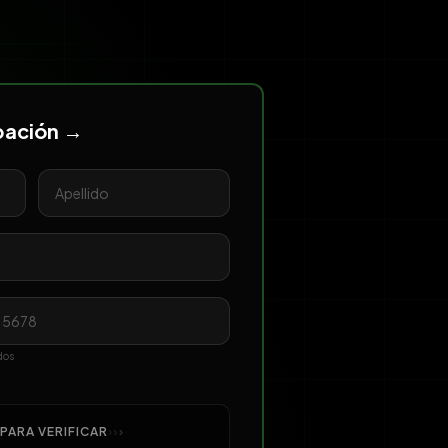
ipación →
dos
 PARA VERIFICAR
›
›
›