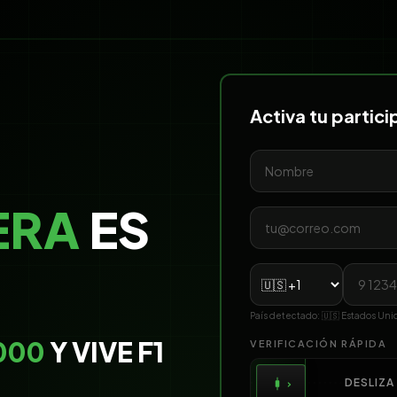
Activa tu partic
ERA
ES
País detectado:
🇺🇸
Estados Uni
000
Y VIVE F1
VERIFICACIÓN RÁPIDA
DESLIZA
›