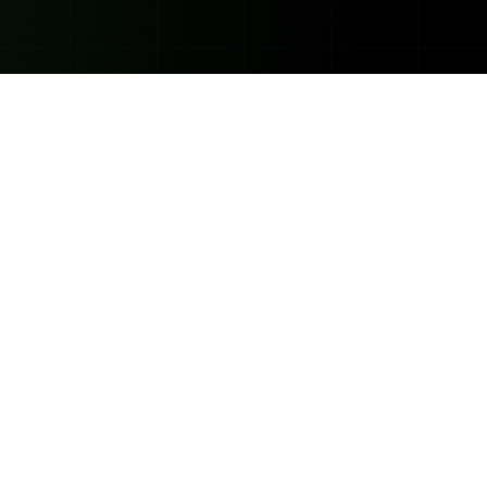
 pérdidas. Por esta razón,
os participantes que puedan
ia.com
o de algún correo
omendación de inversión. En
estros clientes. Todo cliente
o, no debiendo participar en
ndiciones económicas. Los
ciones, y que los resultados
puede perder una cantidad
s de CFD's, que no están