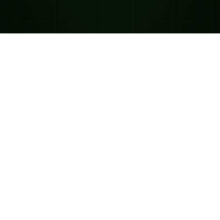
os se generan rápidos movimientos que pueden conllevar a un elevado riesgo de
estos mercados con apalancamiento financiero, solo es aconsejable para aquell
alquier análisis o consejo sobre el mercado comunicado a través de
www.capitar
ente, debe ser considerado como una opinión, y nunca como una garantía o rec
ncepto, Capitaria se hace responsable de las posibles pérdidas incurridas por nu
 tener en cuenta que su capital puede verse tanto incrementado como disminuid
onsiderar si esta manera de operar es la adecuada para él, en función de sus co
también tener en cuenta que no se pueden garantizar los resultados de las opera
o garantizan resultados futuros. El trading implica un alto riesgo y un cliente 
o importando qué método utilice. Capitaria ofrece instrumentos transados a travé
regulados por alguna entidad local. Capitaria no es asesor de inversiones.