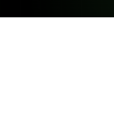
En los mercados financier
participar activamente en 
asumir dicho riesgo. Cu
electrónico con este remit
ningún caso y bajo ningún co
potencial de Capitaria debe
este mercado sin antes c
clientes potenciales deben 
obtenidos en el pasado n
sustancial de dinero, n