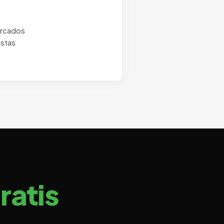
ercados
istas
ratis