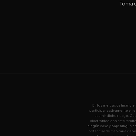
Toma d
En los mercados financier
participar activamente en 
asumir dicho riesgo. Cu
electrónico con este remit
ningún caso y bajo ningún co
potencial de Capitaria debe