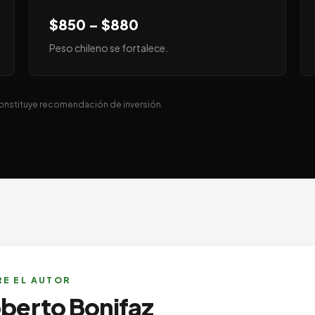
$850 – $880
Peso chileno se fortalece.
constituye recomendación de inversión.
E EL AUTOR
berto Bonifaz