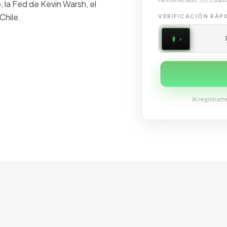
País detectado:
🇺🇸
Estado
o, la Fed de Kevin Warsh, el
Chile.
VERIFICACIÓN RÁP
›
Al registrar