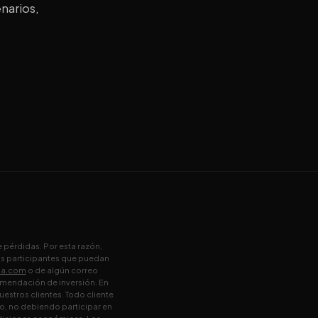
narios,
 pérdidas. Por esta razón,
os participantes que puedan
ia.com
o de algún correo
omendación de inversión. En
estros clientes. Todo cliente
o, no debiendo participar en