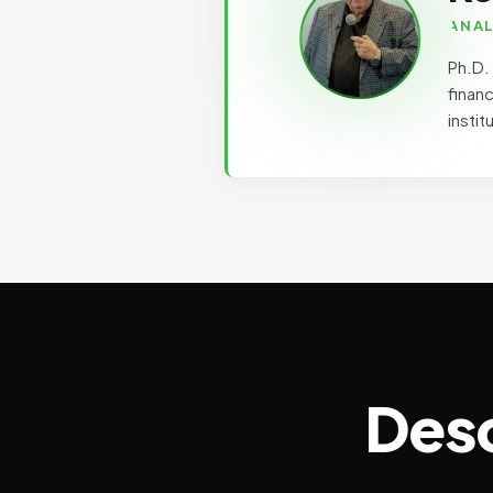
ANAL
Ph.D.
finan
instit
Desc