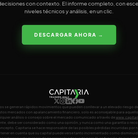
ecisiones con contexto. El informe completo, con esce
niveles técnicos y análisis, en un clic.
DESCARGAR AHORA →
os se generan rápidos movimientos que pueden conllevar a un elevado riesgo de
estos mercados con apalancamiento financiero, solo es aconsejable para aquell
alquier análisis o consejo sobre el mercado comunicado a través de
www.capitar
ente, debe ser considerado como una opinión, y nunca como una garantía o rec
ncepto, Capitaria se hace responsable de las posibles pérdidas incurridas por nu
 tener en cuenta que su capital puede verse tanto incrementado como disminuid